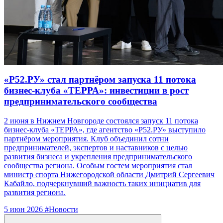
«Р52.РУ» стал партнёром запуска 11 потока
бизнес-клуба «ТЕРРА»: инвестиции в рост
предпринимательского сообщества
2 июня в Нижнем Новгороде состоялся запуск 11 потока
бизнес-клуба «ТЕРРА», где агентство «Р52.РУ» выступило
партнёром мероприятия. Клуб объединил сотни
предпринимателей, экспертов и наставников с целью
развития бизнеса и укрепления предпринимательского
сообщества региона. Особым гостем мероприятия стал
министр спорта Нижегородской области Дмитрий Сергеевич
Кабайло, подчеркнувший важность таких инициатив для
развития региона.
5 июн 2026
#Новости