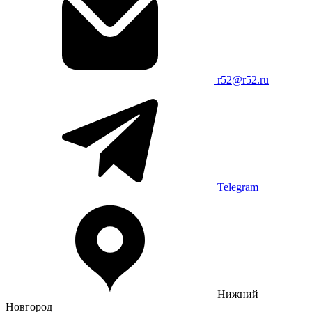
r52@r52.ru
Telegram
Нижний
Новгород