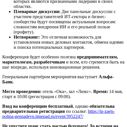
которых являются признанными лидерами в своих
областях.
Пленарные дискуссии:
Две панельные дискуссии с
участием представителей ИТ-сектора и бизнес-
сообщества будут посвящены актуальным вопросам:
сложностям внедрения ИИ и его реальной пользе
(профиту).
Нетворкинг:
Это отличная возможность для
установления новых деловых контактов, обмена идеями
и поиска потенциальных партнеров.
Конференция будет особенно полезна
предпринимателям,
маркетологам, разработчикам
и всем, кто стремится быть на
шаг впереди, используя инновационные решения.
Генеральным партнёром мероприятия выступает
Альфа-
Банк
.
Место проведения:
отель «Ока», зал «Люкс».
Время:
14 мая,
старт в 10:00 (регистрация с 09:00).
Вход на конференцию бесплатный
, однако
обязательна
предварительная регистрация
по ссылке:
https://ip-zaets-
polina-gennadevn.timepad.ru/event/3952247/
Не упустите шанс стать частью будущего! До встречи на