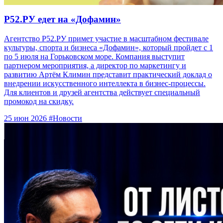
Р52.РУ едет на «Дофамин»
Агентство Р52.РУ примет участие в масштабном фестивале
культуры, спорта и бизнеса «Дофамин», который пройдет с 1
по 5 июля на Горьковском море. Компания выступит
партнером мероприятия, а директор по маркетингу и
развитию Артём Климин представит практический доклад о
внедрении искусственного интеллекта в бизнес-процессы.
Для клиентов и друзей агентства действует специальный
промокод на скидку.
25 июн 2026
#Новости