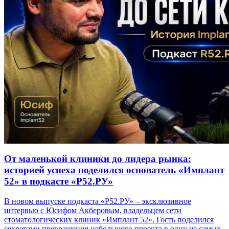
От маленькой клиники до лидера рынка:
историей успеха поделился основатель «Имплант
52» в подкасте «Р52.РУ»
В новом выпуске подкаста «Р52.РУ» – эксклюзивное
интервью с Юсифом Акберовым, владельцем сети
стоматологических клиник «Имплант 52». Гость поделился
секретами превращения небольшого проекта в одну из самых