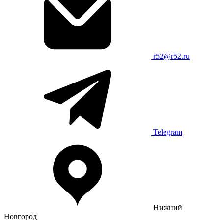
r52@r52.ru
Telegram
Нижний
Новгород