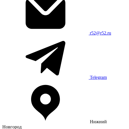
r52@r52.ru
Telegram
Нижний
Новгород