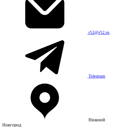
r52@r52.ru
Telegram
Нижний
Новгород