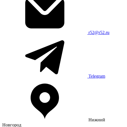
r52@r52.ru
Telegram
Нижний
Новгород