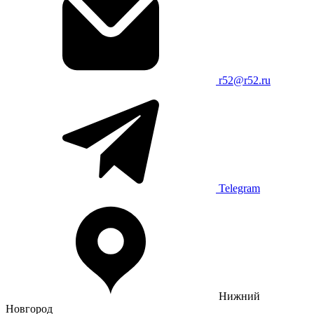
r52@r52.ru
Telegram
Нижний
Новгород