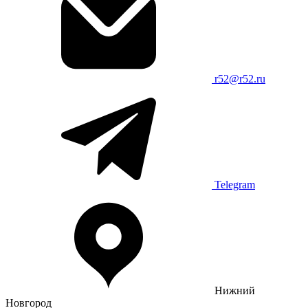
r52@r52.ru
Telegram
Нижний
Новгород