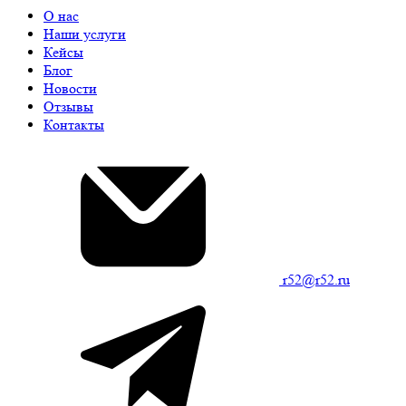
О нас
Наши услуги
Кейсы
Блог
Новости
Отзывы
Контакты
r52@r52.ru