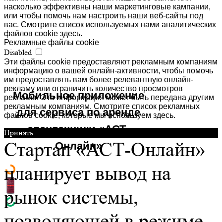
насколько эффективны наши маркетинговые кампании,
или чтобы помочь нам настроить наши веб-сайты под
вас. Смотрите список используемых нами аналитических
файлов cookie здесь.
Рекламные файлы cookie
Disabled
Эти файлы cookie предоставляют рекламным компаниям
информацию о вашей онлайн-активности, чтобы помочь
им предоставлять вам более релевантную онлайн-
рекламу или ограничить количество просмотров
Мобильное приложение
рекламы. Эта информация может быть передана другим
рекламным компаниям. Смотрите список рекламных
для сервиса по аренде
файлов cookie, которые мы используем здесь.
спецтехники «АСТ-
Принять
Стартап «АСТ-Онлайн»
Онлайн»
планирует вывод на
рынок системы,
позволяющей в режиме